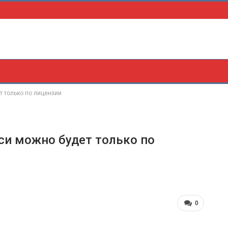
т только по лицензии
си можно будет только по
0