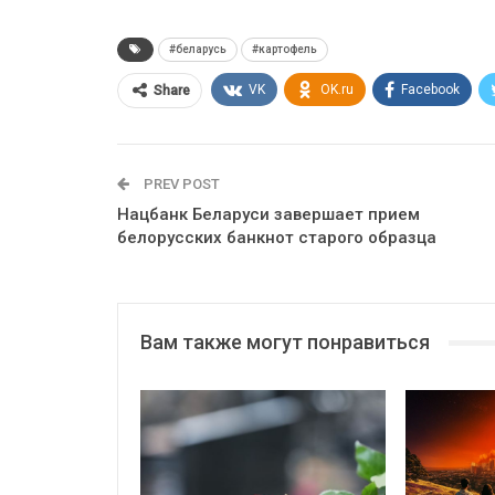
#беларусь
#картофель
VK
OK.ru
Facebook
Share
PREV POST
Нацбанк Беларуси завершает прием
белорусских банкнот старого образца
Вам также могут понравиться