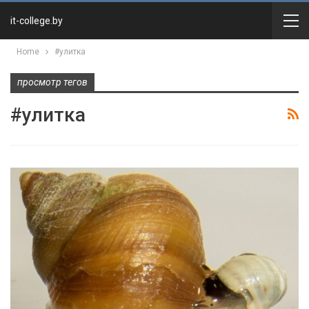
it-college.by
Home
#улитка
просмотр тегов
#улитка