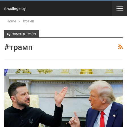
it-college.by
Home
#трамп
просмотр тегов
#трамп