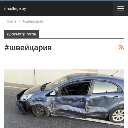
it-college.by
Home
#швейцария
просмотр тегов
#швейцария