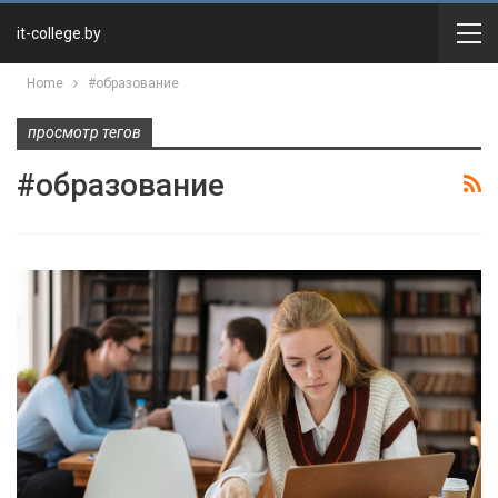
it-college.by
Home
#образование
просмотр тегов
#образование